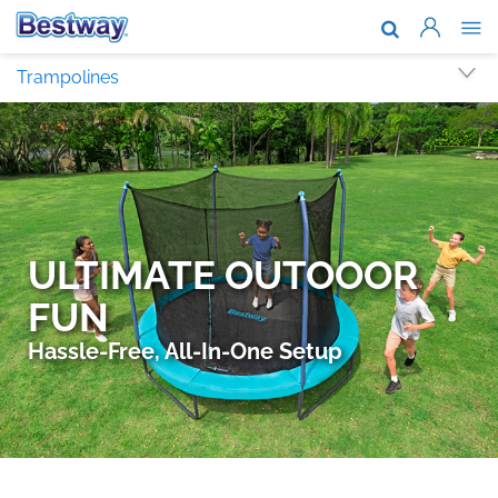
О компании
Trampolines
Каталог то
Поддержка
Где купить
Новости
Сотруднич